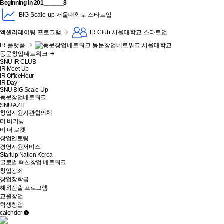
Beginning in
201______8
BIG Scale-up
서울대학교 스타트업
액셀러레이팅 프로그램
IR Club
서울대학교 스타트업
IR 플랫폼
동문창업네트워크
서울대학교
동문창업네트워크
SNU IR CLUB
IR Meet-Up
IR OfficeHour
IR Day
SNU BIG Scale-Up
동문창업네트워크
SNU AZIT
창업지원기관협의체
더 비기닝
비 더 로켓
창업멘토링
경영지원서비스
Startup Nation Korea
글로벌 혁신창업 네트워크
창업강좌
창업장학금
해외진출 프로그램
교원창업
학생창업
calender