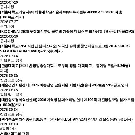
2026-07-29
공지사항
[서울대학교기술지주] 서울대학교기술지주(주) 투자본부 Junior Associate 채용
(~8/14(금)까지)
2026-07-27
공지사항
[KIC CHINA] 2026 푸장혁신포럼 글로벌 기술이전 엑스포 참가신청 안내(~7/17(금)까지)
2026-06-30
공지사항
[서울대학교 RISE사업단 캠퍼스타운] 외국인 유학생 창업지원프로그램 2026 SNU K-
STARTUP LAUNCHPAD(~7/15(수)까지)
2026-07-06
창업 정보 공유
[한양대학교] 2026년 창업중심대학 「모두의 창업, 대학리그」 참여팀 모집(~8/24(월)
까지)
2026-08-05
창업 정보 공유
[예술경영지원센터] 2026 예술산업 금융지원 시범사업(융자 4차/보증 5차) 공모 안내
2026-08-05
창업 정보 공유
[대전창조경제혁신센터] 2026 지역창업 페스티벌 연계 제106회 대전창업포럼 참가 모집
(~8/10(월)까지)
2026-08-04
창업 정보 공유
[관악중소벤처진흥원] '2026 한국전자전(KES)' 관악 소재 참여기업 모집(~8/7(금) 14시)
2026-08-03
#창업안내
서울대학교의 교원