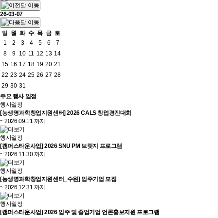
26-03-07
일
월
화
수
목
금
토
1
2
3
4
5
6
7
8
9
10
11
12
13
14
15
16
17
18
19
20
21
22
23
24
25
26
27
28
29
30
31
주요
행사 일정
행사일정
[농생명과학창업지원센터] 2026 CALS 창업경진대회
~ 2026.09.11 까지
행사일정
[캠퍼스타운사업] 2026 SNU PM 브릿지 프로그램
~ 2026.11.30 까지
행사일정
[농생명과학창업지원센터_수원] 입주기업 모집
~ 2026.12.31 까지
행사일정
[캠퍼스타운사업] 2026 입주 및 졸업기업 언론홍보지원 프로그램