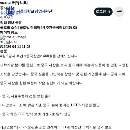
주소
커뮤니티
SNU E&I
공지사항
로그인
창업 정보 공유
언론보도
창업 정보 공유
글로벌 소식
[글로벌 창업혁신] 주간중국창업(468호)
페이지 정보
최고관리자
2026-04-11 11:03
본문
4월 9일자 주간 <중국창업> 468호를 전해드립니다.
과학기술 분야를 중심으로 중국 시장을 보다 깊이 이해 하는데 도움이 될 만한 다양한
소식을 담았습니다. 중국 진출을 고민하는 창업자 및 관련 기업들께 널리 공유 되어,
중국 시장을 향한 여정에 작은 길잡이가 되길 바랍니다.
· 중국, 자율주행차 전용 보험 출시
· 태양보다 1조 배 밝은 X선, 중국 '슈퍼 현미경' HEPS 시운전 돌입
· 중국 최초 CBC 방식 로켓 리젠 2호 발사 성공
· [산업분석] 2026 중관촌 포럼 연례회의: 21개 최첨단 과학기술 성과 발표