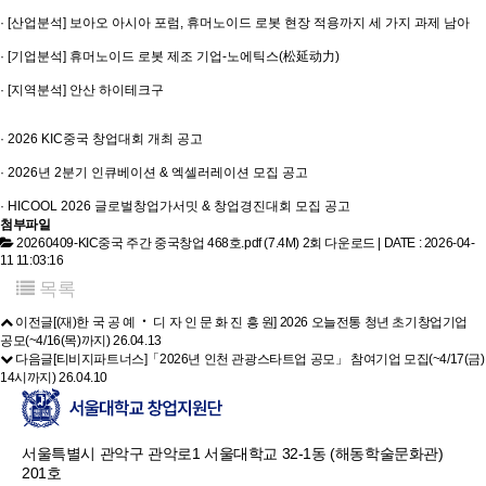
· [산업분석] 보아오 아시아 포럼, 휴머노이드 로봇 현장 적용까지 세 가지 과제 남아
· [기업분석] 휴머노이드 로봇 제조 기업-노에틱스(松延动力)
· [지역분석] 안산 하이테크구
· 2026 KIC중국 창업대회 개최 공고
· 2026년 2분기 인큐베이션 & 엑셀러레이션 모집 공고
· HICOOL 2026 글로벌창업가서밋 & 창업경진대회 모집 공고
첨부파일
20260409-KIC중국 주간 중국창업 468호.pdf (7.4M)
2회 다운로드 | DATE : 2026-04-
11 11:03:16
목록
이전글
[(재)한 국 공 예 ‧ 디 자 인 문 화 진 흥 원] 2026 오늘전통 청년 초기창업기업
공모(~4/16(목)까지)
26.04.13
다음글
[티비지파트너스]「2026년 인천 관광스타트업 공모」 참여기업 모집(~4/17(금)
14시까지)
26.04.10
서울특별시 관악구 관악로1 서울대학교 32-1동 (해동학술문화관)
201호