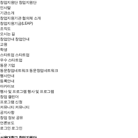
창업지원단
창업지원단
인사말
기관소개
창업지원기관 협의체 소개
창업지원기금(LEAP)
조직도
오시는 길
창업안내
창업안내
교원
학생
스타트업
스타트업
우수 스타트업
동문 기업
동문창업네트워크
동문창업네트워크
행사안내
등록안내
아카이브
행사 및 프로그램
행사 및 프로그램
창업 캘린더
프로그램 신청
커뮤니티
커뮤니티
공지사항
창업 정보 공유
언론보도
로그인
로그인
서울대학교 창업지원단