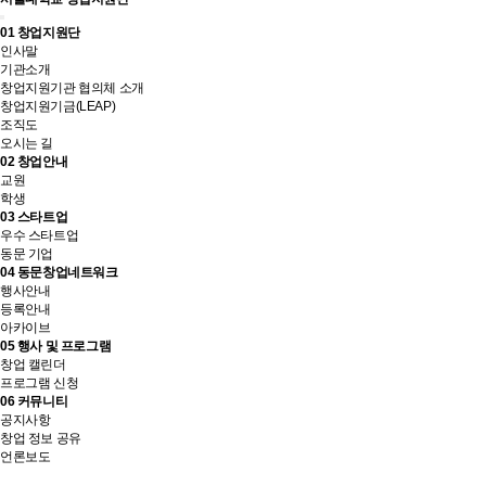
01
창업지원단
인사말
기관소개
창업지원기관 협의체 소개
창업지원기금(LEAP)
조직도
오시는 길
02
창업안내
교원
학생
03
스타트업
우수 스타트업
동문 기업
04
동문창업네트워크
행사안내
등록안내
아카이브
05
행사 및 프로그램
창업 캘린더
프로그램 신청
06
커뮤니티
공지사항
창업 정보 공유
언론보도