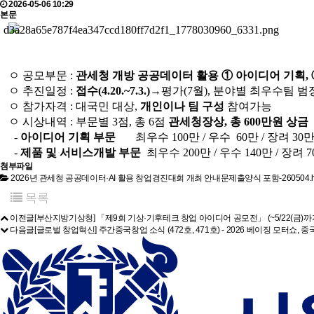
2026-05-06 10:29
본문
ㅇ 공모부문 :
관세청 개방 공공데이터 활용 ① 아이디어 기획, 
ㅇ 추진일정 :
접수(4.20.~7.3.)
→평가(7월), 분야별 최우수팀 범
ㅇ 참가자격 : 대국민 대상,
개인이나 팀 구성
참여가능
ㅇ 시상내역 : 부문별 3점, 총 6점
관세청장상, 총 600만원 상금
-
아이디어 기획 부문
최우수 100만 / 우수 60만 / 장려 30
-
제품 및 서비스개발 부문
최우수 200만 / 우수 140만 / 장려 
첨부파일
2026년 관세청 공공데이터·AI 활용 창업경진대회 개최 안내문제출양식 포함-260504.hwp
목록
이전글
[부산지방기상청] 「제9회 기상·기후테크 창업 아이디어 공모전」 (~5/22(금)까
다음글
[글로벌 창업혁신] 주간중국창업 소식 (472호, 471호) - 2026 베이징 모터쇼,