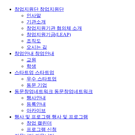
창업지원단
창업지원단
인사말
기관소개
창업지원기관 협의체 소개
창업지원기금(LEAP)
조직도
오시는 길
창업안내
창업안내
교원
학생
스타트업
스타트업
우수 스타트업
동문 기업
동문창업네트워크
동문창업네트워크
행사안내
등록안내
아카이브
행사 및 프로그램
행사 및 프로그램
창업 캘린더
프로그램 신청