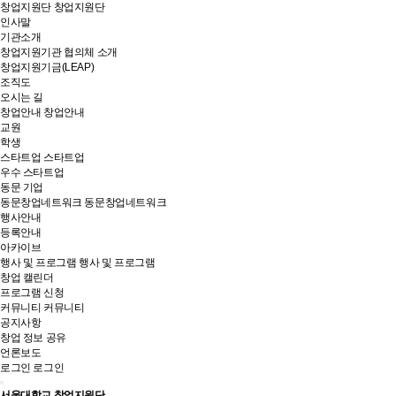
창업지원단
창업지원단
인사말
기관소개
창업지원기관 협의체 소개
창업지원기금(LEAP)
조직도
오시는 길
창업안내
창업안내
교원
학생
스타트업
스타트업
우수 스타트업
동문 기업
동문창업네트워크
동문창업네트워크
행사안내
등록안내
아카이브
행사 및 프로그램
행사 및 프로그램
창업 캘린더
프로그램 신청
커뮤니티
커뮤니티
공지사항
창업 정보 공유
언론보도
로그인
로그인
서울대학교 창업지원단