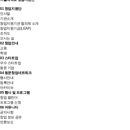
01
창업지원단
인사말
기관소개
창업지원기관 협의체 소개
창업지원기금(LEAP)
조직도
오시는 길
02
창업안내
교원
학생
03
스타트업
우수 스타트업
동문 기업
04
동문창업네트워크
행사안내
등록안내
아카이브
05
행사 및 프로그램
창업 캘린더
프로그램 신청
06
커뮤니티
공지사항
창업 정보 공유
언론보도