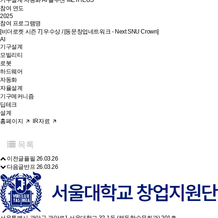
기구설계 자동화 AI 솔루션 METHEUS
참여 연도
2025
참여 프로그램명
[비더로켓 시즌 7] 우수상 / [동문창업네트워크 - Next SNU Crown]
AI
기구설계
모빌리티
로봇
하드웨어
자동화
자율설계
기구메커니즘
딥테크
설계
홈페이지
IR자료
목록
이전글
플필
26.03.26
다음글
반프
26.03.26