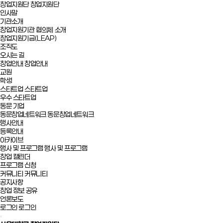
창업지원단
창업지원단
인사말
기관소개
창업지원기관 협의체 소개
창업지원기금(LEAP)
조직도
오시는 길
창업안내
창업안내
교원
학생
스타트업
스타트업
우수 스타트업
동문 기업
동문창업네트워크
동문창업네트워크
행사안내
등록안내
아카이브
행사 및 프로그램
행사 및 프로그램
창업 캘린더
프로그램 신청
커뮤니티
커뮤니티
공지사항
창업 정보 공유
언론보도
로그인
로그인