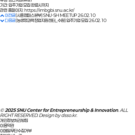
기간: 입주기업 모집 완료시까지
관련 홈페이지:
https://imbgbi.snu.ac.kr/
이전글
[시흥캠퍼스본부] SNU-SH MEETUP
26.02.10
다음글
[농생명과학창업지원센터_수원] 입주기업 모집
26.02.10
울특별시 관악구 관악로1 서울대학교 32-1동 (해동학술문화관) 201호
메일
artupsnu@snu.ac.kr
서울대학교
서울대학교 SNU IR CLUB
서울대학교 SNU BIG Scale-up
중소벤처기업부
창업진흥원
창업지원포털
Family Site
©
2025 SNU Center for Entrepreneurship & Innovation
. ALL
RIGHT RESERVED. Design by
dsso.kr
.
개인정보처리방침
이용약관
이메일무단수집거부