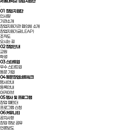
서울대학교 창업지원단
01
창업지원단
인사말
기관소개
창업지원기관 협의체 소개
창업지원기금(LEAP)
조직도
오시는 길
02
창업안내
교원
학생
03
스타트업
우수 스타트업
동문 기업
04
동문창업네트워크
행사안내
등록안내
아카이브
05
행사 및 프로그램
창업 캘린더
프로그램 신청
06
커뮤니티
공지사항
창업 정보 공유
언론보도