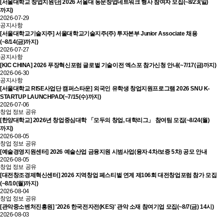
[서울대학교 창업지원단] 2026 서울대 동문창업네트워크 행사 참여자 모집(~8/23(일)
까지)
2026-07-29
공지사항
[서울대학교기술지주] 서울대학교기술지주(주) 투자본부 Junior Associate 채용
(~8/14(금)까지)
2026-07-27
공지사항
[KIC CHINA] 2026 푸장혁신포럼 글로벌 기술이전 엑스포 참가신청 안내(~7/17(금)까지)
2026-06-30
공지사항
[서울대학교 RISE사업단 캠퍼스타운] 외국인 유학생 창업지원프로그램 2026 SNU K-
STARTUP LAUNCHPAD(~7/15(수)까지)
2026-07-06
창업 정보 공유
[한양대학교] 2026년 창업중심대학 「모두의 창업, 대학리그」 참여팀 모집(~8/24(월)
까지)
2026-08-05
창업 정보 공유
[예술경영지원센터] 2026 예술산업 금융지원 시범사업(융자 4차/보증 5차) 공모 안내
2026-08-05
창업 정보 공유
[대전창조경제혁신센터] 2026 지역창업 페스티벌 연계 제106회 대전창업포럼 참가 모집
(~8/10(월)까지)
2026-08-04
창업 정보 공유
[관악중소벤처진흥원] '2026 한국전자전(KES)' 관악 소재 참여기업 모집(~8/7(금) 14시)
2026-08-03