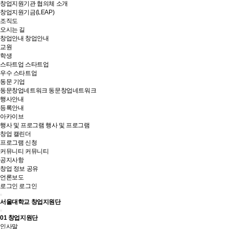
창업지원기관 협의체 소개
창업지원기금(LEAP)
조직도
오시는 길
창업안내
창업안내
교원
학생
스타트업
스타트업
우수 스타트업
동문 기업
동문창업네트워크
동문창업네트워크
행사안내
등록안내
아카이브
행사 및 프로그램
행사 및 프로그램
창업 캘린더
프로그램 신청
커뮤니티
커뮤니티
공지사항
창업 정보 공유
언론보도
로그인
로그인
서울대학교 창업지원단
01
창업지원단
인사말