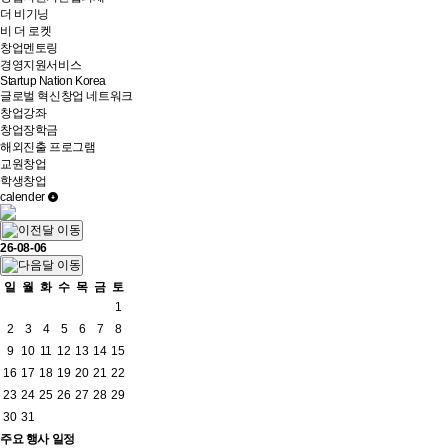
더 비기닝
비 더 로켓
창업멘토링
경영지원서비스
Startup Nation Korea
글로벌 혁신창업 네트워크
창업강좌
창업장학금
해외진출 프로그램
교원창업
학생창업
calender
26-08-06
일
월
화
수
목
금
토
1
2
3
4
5
6
7
8
9
10
11
12
13
14
15
16
17
18
19
20
21
22
23
24
25
26
27
28
29
30
31
주요
행사 일정