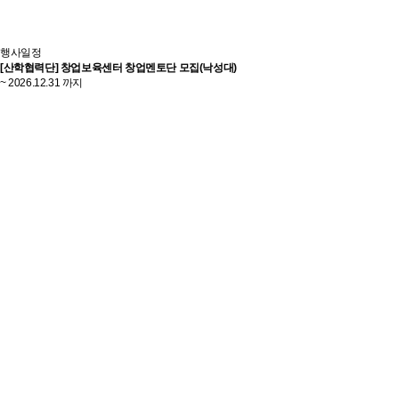
행사일정
[산학협력단] 창업보육센터 창업멘토단 모집(낙성대)
~ 2026.12.31 까지