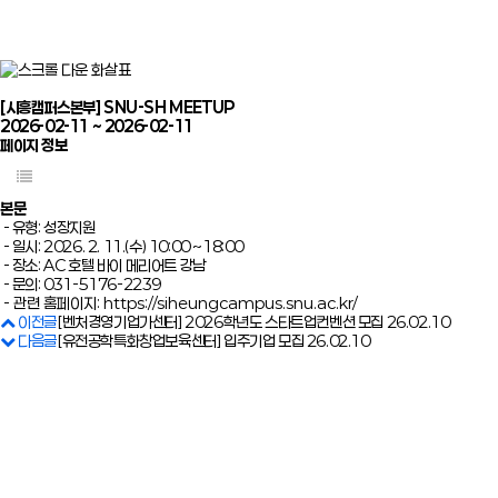
[시흥캠퍼스본부] SNU-SH MEETUP
2026-02-11 ~ 2026-02-11
페이지 정보
본문
- 유형: 성장지원
- 일시: 2026. 2. 11.(수) 10:00 ~18:00
- 장소: AC 호텔 바이 메리어트 강남
- 문의: 031-5176-2239
- 관련 홈페이지:
https://siheungcampus.snu.ac.kr/
이전글
[벤처경영기업가센터] 2026학년도 스타트업컨벤션 모집
26.02.10
다음글
[유전공학특화창업보육센터] 입주기업 모집
26.02.10
울특별시 관악구 관악로1 서울대학교 32-1동 (해동학술문화관) 201호
메일
artupsnu@snu.ac.kr