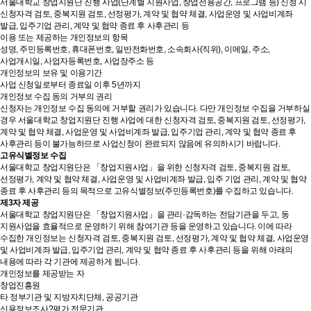
서울대학교 창업지원단 진행 사업(단계별 지원사업, 창업전용공간, 프로그램 등) 신청 시
신청자격 검토, 중복지원 검토, 선정평가, 계약 및 협약 체결, 사업운영 및 사업비계좌
발급, 입주기업 관리, 계약 및 협약 종료 후 사후관리 등
이용 또는 제공하는 개인정보의 항목
성명, 주민등록번호, 휴대폰번호, 일반전화번호, 소속회사(직위), 이메일, 주소,
사업개시일, 사업자등록번호, 사업장주소 등
개인정보의 보유 및 이용기간
사업 신청일로부터 종료일 이후 5년까지
개인정보 수집 동의 거부의 권리
신청자는 개인정보 수집 동의에 거부할 권리가 있습니다. 다만 개인정보 수집을 거부하실
경우 서울대학교 창업지원단 진행 사업에 대한 신청자격 검토, 중복지원 검토, 선정평가,
계약 및 협약 체결, 사업운영 및 사업비계좌 발급, 입주기업 관리, 계약 및 협약 종료 후
사후관리 등이 불가능하므로 사업신청이 완료되지 않음에 유의하시기 바랍니다.
고유식별정보 수집
서울대학교 창업지원단은 「창업지원사업」을 위한 신청자격 검토, 중복지원 검토,
선정평가, 계약 및 협약 체결, 사업운영 및 사업비계좌 발급, 입주 기업 관리, 계약 및 협약
종료 후 사후관리 등의 목적으로 고유식별정보(주민등록번호)를 수집하고 있습니다.
제3자 제공
서울대학교 창업지원단은 「창업지원사업」을 관리·감독하는 전담기관을 두고, 동
지원사업을 효율적으로 운영하기 위해 참여기관 등을 운영하고 있습니다. 이에 따라
수집한 개인정보는 신청자격 검토, 중복지원 검토, 선정평가, 계약 및 협약 체결, 사업운영
및 사업비계좌 발급, 입주기업 관리, 계약 및 협약 종료 후 사후관리 등을 위해 아래의
내용에 따라 각 기관에 제공하게 됩니다.
개인정보를 제공받는 자
창업진흥원
타 정부기관 및 지방자치단체, 공공기관
신용정보조사?평가 전문기관