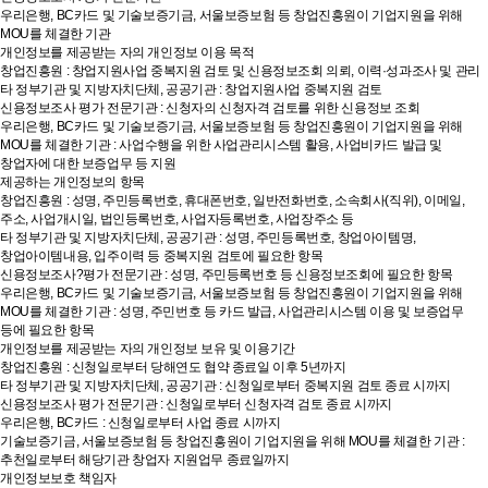
우리은행, BC카드 및 기술보증기금, 서울보증보험 등 창업진흥원이 기업지원을 위해
MOU를 체결한 기관
개인정보를 제공받는 자의 개인정보 이용 목적
창업진흥원 : 창업지원사업 중복지원 검토 및 신용정보조회 의뢰, 이력·성과조사 및 관리
타 정부기관 및 지방자치단체, 공공기관 : 창업지원사업 중복지원 검토
신용정보조사 평가 전문기관 : 신청자의 신청자격 검토를 위한 신용정보 조회
우리은행, BC카드 및 기술보증기금, 서울보증보험 등 창업진흥원이 기업지원을 위해
MOU를 체결한 기관 : 사업수행을 위한 사업관리시스템 활용, 사업비카드 발급 및
창업자에 대한 보증업무 등 지원
제공하는 개인정보의 항목
창업진흥원 : 성명, 주민등록번호, 휴대폰번호, 일반전화번호, 소속회사(직위), 이메일,
주소, 사업개시일, 법인등록번호, 사업자등록번호, 사업장주소 등
타 정부기관 및 지방자치단체, 공공기관 : 성명, 주민등록번호, 창업아이템명,
창업아이템내용, 입주이력 등 중복지원 검토에 필요한 항목
신용정보조사?평가 전문기관 : 성명, 주민등록번호 등 신용정보조회에 필요한 항목
우리은행, BC카드 및 기술보증기금, 서울보증보험 등 창업진흥원이 기업지원을 위해
MOU를 체결한 기관 : 성명, 주민번호 등 카드 발급, 사업관리시스템 이용 및 보증업무
등에 필요한 항목
개인정보를 제공받는 자의 개인정보 보유 및 이용기간
창업진흥원 : 신청일로부터 당해연도 협약 종료일 이후 5년까지
타 정부기관 및 지방자치단체, 공공기관 : 신청일로부터 중복지원 검토 종료 시까지
신용정보조사 평가 전문기관 : 신청일로부터 신청자격 검토 종료 시까지
우리은행, BC카드 : 신청일로부터 사업 종료 시까지
기술보증기금, 서울보증보험 등 창업진흥원이 기업지원을 위해 MOU를 체결한 기관 :
추천일로부터 해당기관 창업자 지원업무 종료일까지
개인정보보호 책임자