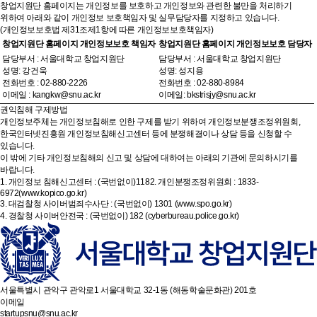
창업지원단 홈페이지는 개인정보를 보호하고 개인정보와 관련한 불만을 처리하기
위하여 아래와 같이 개인정보 보호책임자 및 실무담당자를 지정하고 있습니다.
(개인정보보호법 제31조제1항에 따른 개인정보보호책임자)
창업지원단 홈페이지 개인정보보호 책임자
창업지원단 홈페이지 개인정보보호 담당자
담당부서 : 서울대학교 창업지원단
담당부서 : 서울대학교 창업지원단
성명: 강건욱
성명: 성지용
전화번호 : 02-880-2226
전화번호 : 02-880-8984
이메일 : kangkw@snu.ac.kr
이메일: bkstrisjy@snu.ac.kr
권익침해 구제방법
개인정보주체는 개인정보침해로 인한 구제를 받기 위하여 개인정보분쟁조정위원회,
한국인터넷진흥원 개인정보침해신고센터 등에 분쟁해결이나 상담 등을 신청할 수
있습니다.
이 밖에 기타 개인정보침해의 신고 및 상담에 대하여는 아래의 기관에 문의하시기를
바랍니다.
1. 개인정보 침해신고센터 : (국번없이)1182. 개인분쟁조정위원회 : 1833-
6972(www.kopico.go.kr)
3. 대검찰청 사이버범죄수사단 : (국번없이) 1301 (www.spo.go.kr)
4. 경찰청 사이버안전국 : (국번없이) 182 (cyberbureau.police.go.kr)
서울특별시 관악구 관악로1 서울대학교 32-1동 (해동학술문화관) 201호
이메일
startupsnu@snu.ac.kr