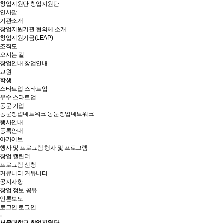
창업지원단
창업지원단
인사말
기관소개
창업지원기관 협의체 소개
창업지원기금(LEAP)
조직도
오시는 길
창업안내
창업안내
교원
학생
스타트업
스타트업
우수 스타트업
동문 기업
동문창업네트워크
동문창업네트워크
행사안내
등록안내
아카이브
행사 및 프로그램
행사 및 프로그램
창업 캘린더
프로그램 신청
커뮤니티
커뮤니티
공지사항
창업 정보 공유
언론보도
로그인
로그인
서울대학교 창업지원단