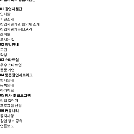
01
창업지원단
인사말
기관소개
창업지원기관 협의체 소개
창업지원기금(LEAP)
조직도
오시는 길
02
창업안내
교원
학생
03
스타트업
우수 스타트업
동문 기업
04
동문창업네트워크
행사안내
등록안내
아카이브
05
행사 및 프로그램
창업 캘린더
프로그램 신청
06
커뮤니티
공지사항
창업 정보 공유
언론보도