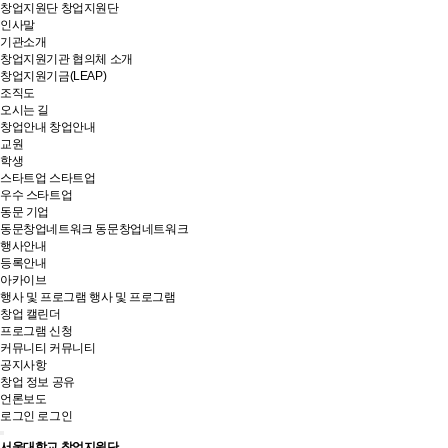
창업지원단
창업지원단
인사말
기관소개
창업지원기관 협의체 소개
창업지원기금(LEAP)
조직도
오시는 길
창업안내
창업안내
교원
학생
스타트업
스타트업
우수 스타트업
동문 기업
동문창업네트워크
동문창업네트워크
행사안내
등록안내
아카이브
행사 및 프로그램
행사 및 프로그램
창업 캘린더
프로그램 신청
커뮤니티
커뮤니티
공지사항
창업 정보 공유
언론보도
로그인
로그인
서울대학교 창업지원단