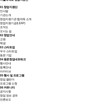
01
창업지원단
인사말
기관소개
창업지원기관 협의체 소개
창업지원기금(LEAP)
조직도
오시는 길
02
창업안내
교원
학생
03
스타트업
우수 스타트업
동문 기업
04
동문창업네트워크
행사안내
등록안내
아카이브
05
행사 및 프로그램
창업 캘린더
프로그램 신청
06
커뮤니티
공지사항
창업 정보 공유
언론보도