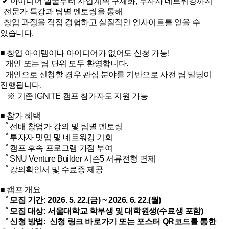
 ✔ 아이디어 발굴부터 사업계획 구체화, 투자자 네트워킹까지

  전문가 특강과 팀별 멘토링을 통해

  창업 과정을 직접 경험하고 실질적인 인사이트를 얻을 수 
있습니다.

■ 창업 아이템이나 아이디어가 없어도 신청 가능!

   개인 또는 팀 단위 모두 환영합니다.

   개인으로 신청할 경우 관심 분야를 기반으로 사전 팀 빌딩이 
진행됩니다.

    ※ 기존 IGNITE 캠프 참가자도 지원 가능

■
 참가 혜택                         

   ˚ 선배 창업가 강의 및 팀별 멘토링                                

   ˚ 투자자 밋업 및 네트워킹 기회                                       

   ˚ 캠프 후속 프로그램 가점 부여                                             

   ˚ SNU Venture Builder 시즌5 서류전형 면제                                       

   ˚ 강의확인서 및 수료증 제공

■
 캠프 개요                        

   ˚ 
모집 기간: 2026. 5. 22.(금) ~ 2026. 6. 22.(월)

   ˚ 모집 대상: 서울대학교 학부생 및 대학원생(수료생 포함)

   ˚ 신청 방법:  신청 링크 바로가기 또는 포스터 QR코드를 통한 