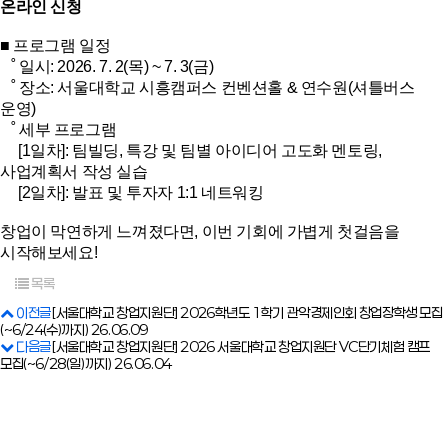
온라인 신청
■
 프로그램 일정

   ˚ 일시: 2026. 7. 2(목) ~ 7. 3(금)

   ˚ 장소: 서울대학교 시흥캠퍼스 컨벤션홀 & 연수원(셔틀버스 
운영)

   ˚ 세부 프로그램

     [1일차]: 팀빌딩, 특강 및 팀별 아이디어 고도화 멘토링, 
사업계획서 작성 실습  

     [2일차]: 발표 및 투자자 1:1 네트워킹

창업이 막연하게 느껴졌다면, 이번 기회에 가볍게 첫걸음을 
시작해보세요!
목록
이전글
[서울대학교 창업지원단] 2026학년도 1학기 관악경제인회 창업장학생 모집
(~6/24(수)까지)
26.06.09
다음글
[서울대학교 창업지원단] 2026 서울대학교 창업지원단 VC단기체험 캠프
모집(~6/28(일)까지)
26.06.04