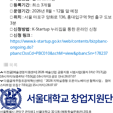
□ 등록기간
: 최소 3개월
□ 운영기간
: 2026년 8월 ~ 12월 말 예정
□ 위치
: 서울 마포구 양화로 136, 홍대입구역 9번 출구 도보
3분
□ 신청방법
: K-Startup 누리집을 통한 온라인 신청
□ 신청 링크
:
https://www.k-startup.go.kr/web/contents/bizpbanc-
ongoing.do?
pbancClssCd=PBC010&schM=view&pbancSn=178237
목록
이전글
[예술경영지원센터] 2026 예술산업 금융지원 시범사업(융자 3차(~7/17(금)
16시까지/보증4차(~7/10(금) 16시까지)) 공모 안내
26.07.07
다음글
제주창조경제혁신센터] 「2026 지역실증형 오픈이노베이션 협력사업」 참여
스타트업 모집 (~7/31(금) 15시까지)
26.07.07
서울특별시 관악구 관악로1 서울대학교 32-1동 (해동학술문화관) 201호