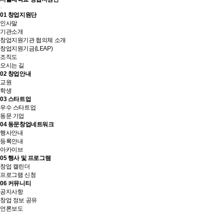
01
창업지원단
인사말
기관소개
창업지원기관 협의체 소개
창업지원기금(LEAP)
조직도
오시는 길
02
창업안내
교원
학생
03
스타트업
우수 스타트업
동문 기업
04
동문창업네트워크
행사안내
등록안내
아카이브
05
행사 및 프로그램
창업 캘린더
프로그램 신청
06
커뮤니티
공지사항
창업 정보 공유
언론보도