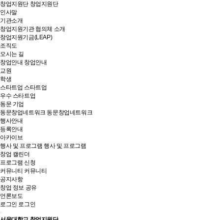
창업지원단
창업지원단
인사말
기관소개
창업지원기관 협의체 소개
창업지원기금(LEAP)
조직도
오시는 길
창업안내
창업안내
교원
학생
스타트업
스타트업
우수 스타트업
동문 기업
동문창업네트워크
동문창업네트워크
행사안내
등록안내
아카이브
행사 및 프로그램
행사 및 프로그램
창업 캘린더
프로그램 신청
커뮤니티
커뮤니티
공지사항
창업 정보 공유
언론보도
로그인
로그인
서울대학교 창업지원단