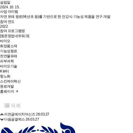
설립일
2024. 10. 15.
사업 아이템
자연 유래 원료(백년초 등)를 기반으로 한 건강식·기능성 제품을 연구·개발
참여 연도
2022
참여 프로그램명
[동문창업네트워크]
바이오
화장품소재
기능성원료
천연물유래
피부과학
바이오기술
K뷰티
항노화
스킨케어혁신
원료개발
홈페이지
목록
이전글
에이치머신즈
26.03.27
다음글
갤럭스
26.03.27