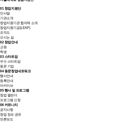
01
창업지원단
인사말
기관소개
창업지원기관 협의체 소개
창업지원기금(LEAP)
조직도
오시는 길
02
창업안내
교원
학생
03
스타트업
우수 스타트업
동문 기업
04
동문창업네트워크
행사안내
등록안내
아카이브
05
행사 및 프로그램
창업 캘린더
프로그램 신청
06
커뮤니티
공지사항
창업 정보 공유
언론보도