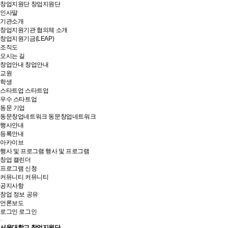
창업지원단
창업지원단
인사말
기관소개
창업지원기관 협의체 소개
창업지원기금(LEAP)
조직도
오시는 길
창업안내
창업안내
교원
학생
스타트업
스타트업
우수 스타트업
동문 기업
동문창업네트워크
동문창업네트워크
행사안내
등록안내
아카이브
행사 및 프로그램
행사 및 프로그램
창업 캘린더
프로그램 신청
커뮤니티
커뮤니티
공지사항
창업 정보 공유
언론보도
로그인
로그인
서울대학교 창업지원단