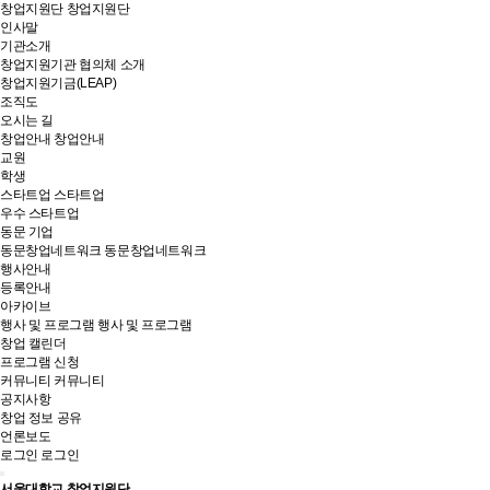
창업지원단
창업지원단
인사말
기관소개
창업지원기관 협의체 소개
창업지원기금(LEAP)
조직도
오시는 길
창업안내
창업안내
교원
학생
스타트업
스타트업
우수 스타트업
동문 기업
동문창업네트워크
동문창업네트워크
행사안내
등록안내
아카이브
행사 및 프로그램
행사 및 프로그램
창업 캘린더
프로그램 신청
커뮤니티
커뮤니티
공지사항
창업 정보 공유
언론보도
로그인
로그인
서울대학교 창업지원단