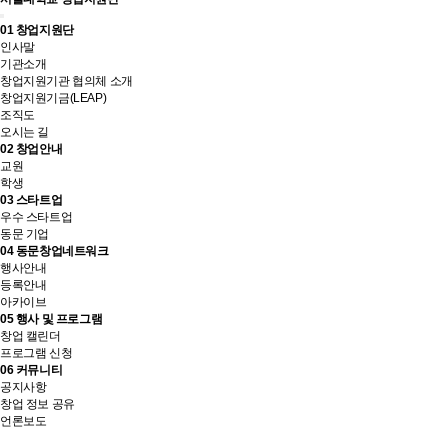
01
창업지원단
인사말
기관소개
창업지원기관 협의체 소개
창업지원기금(LEAP)
조직도
오시는 길
02
창업안내
교원
학생
03
스타트업
우수 스타트업
동문 기업
04
동문창업네트워크
행사안내
등록안내
아카이브
05
행사 및 프로그램
창업 캘린더
프로그램 신청
06
커뮤니티
공지사항
창업 정보 공유
언론보도