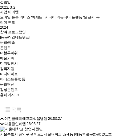
설립일
2022. 3. 2.
사업 아이템
모바일 숏폼 커머스 ‘아재트’, 시니어 커뮤니티 플랫폼 ‘모꼬지’ 등
참여 연도
2024
참여 프로그램명
[동문창업네트워크]
문화/예술
콘텐츠
더블루아워
예술기획
디지털전시
창작지원
미디어아트
아티스트플랫폼
문화혁신
감성콘텐츠
홈페이지
목록
이전글
에이에프피식물병원
26.03.27
다음글
인베랩
26.03.27
서울특별시 관악구 관악로1 서울대학교 32-1동 (해동학술문화관) 201호