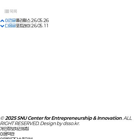
목록
이전글
폴라펄스
26.05.26
다음글
포트래이
26.05.11
울특별시 관악구 관악로1 서울대학교 32-1동 (해동학술문화관) 201호
메일
artupsnu@snu.ac.kr
서울대학교
서울대학교 SNU IR CLUB
서울대학교 SNU BIG Scale-up
중소벤처기업부
창업진흥원
창업지원포털
Family Site
©
2025 SNU Center for Entrepreneurship & Innovation
. ALL
RIGHT RESERVED. Design by
dsso.kr
.
개인정보처리방침
이용약관