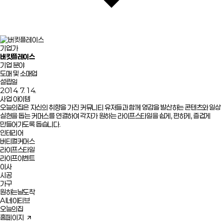
기업가
버킷플레이스
기업 분야
도매 및 소매업
설립일
2014. 7. 14.
사업 아이템
오늘의집은 자신의 취향을 가진 커뮤니티 유저들과 함께 영감을 발산하는 콘텐츠와 일상
실현을 돕는 커머스를 연결하여 각자가 원하는 라이프스타일을 쉽게, 편하게, 즐겁게
만들어가도록 돕습니다.
인테리어
버티컬커머스
라이프스타일
라이프이벤트
이사
시공
가구
원하는날도착
AI네이티브
오늘의집
홈페이지