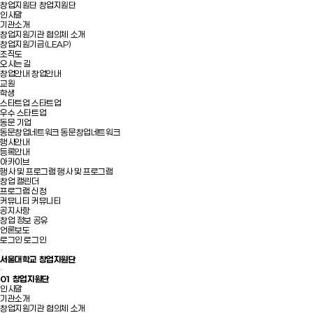
창업지원단
창업지원단
인사말
기관소개
창업지원기관 협의체 소개
창업지원기금(LEAP)
조직도
오시는 길
창업안내
창업안내
교원
학생
스타트업
스타트업
우수 스타트업
동문 기업
동문창업네트워크
동문창업네트워크
행사안내
등록안내
아카이브
행사 및 프로그램
행사 및 프로그램
창업 캘린더
프로그램 신청
커뮤니티
커뮤니티
공지사항
창업 정보 공유
언론보도
로그인
로그인
서울대학교 창업지원단
01
창업지원단
인사말
기관소개
창업지원기관 협의체 소개