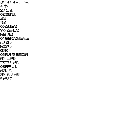
창업지원기금(LEAP)
조직도
오시는 길
02
창업안내
교원
학생
03
스타트업
우수 스타트업
동문 기업
04
동문창업네트워크
행사안내
등록안내
아카이브
05
행사 및 프로그램
창업 캘린더
프로그램 신청
06
커뮤니티
공지사항
창업 정보 공유
언론보도