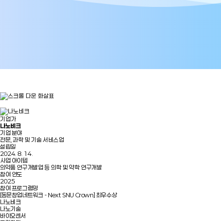
기업가
나노비크
기업 분야
전문, 과학 및 기술 서비스업
설립일
2024. 8. 14.
사업 아이템
의약품 연구개발업 등 의학 및 약학 연구개발
참여 연도
2025
참여 프로그램명
[동문창업네트워크 - Next SNU Crown] 최우수상
나노비크
나노기술
바이오센서