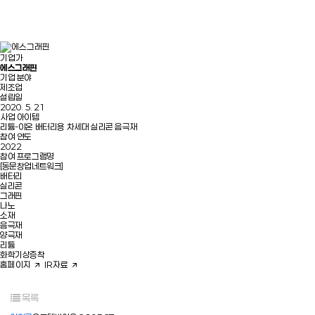
기업가
에스그래핀
기업 분야
제조업
설립일
2020. 5. 21
사업 아이템
리튬-이온 배터리용 차세대 실리콘 음극재
참여 연도
2022
참여 프로그램명
[동문창업네트워크]
배터리
실리콘
그래핀
나노
소재
음극재
양극재
리튬
화학기상증착
홈페이지
IR자료
목록